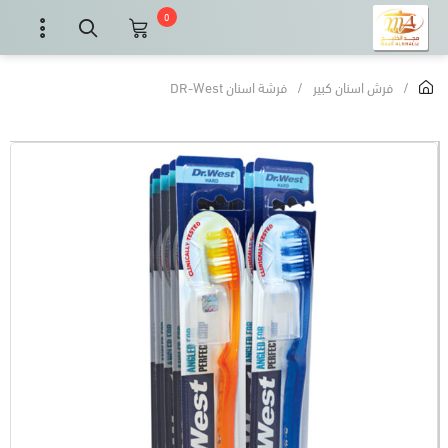
0
/
فرش اسنان كبير
/
فرشة اسنان DR-West